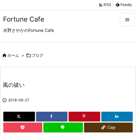

Feedly
RSS
Fortune Cafe

水野さやかのFortune Cafe

メニュ

サイド

ホーム
>

ブログ

前へ

風の祓い
次へ


2018-06-27
検索
Copy