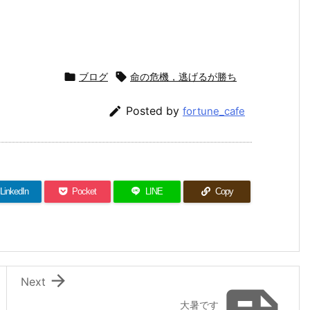
。

ブログ

命の危機，逃げるが勝ち

Posted by
fortune_cafe
LinkedIn
Pocket
LINE
Copy

Next
大暑です