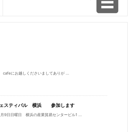

 cafeにお越しくださいましてありが ...
フェスティバル 横浜 参加します
9日日曜日 横浜の産業貿易センタービル1 ...