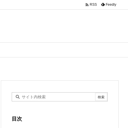

Feedly
RSS
目次