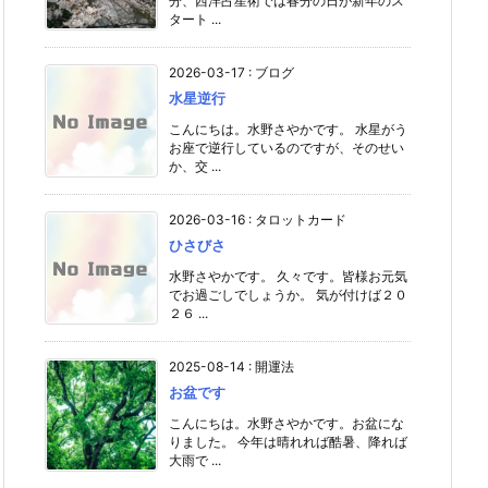
分、西洋占星術では春分の日が新年のス
タート ...
2026-03-17
:
ブログ
水星逆行
こんにちは。水野さやかです。 水星がう
お座で逆行しているのですが、そのせい
か、交 ...
2026-03-16
:
タロットカード
ひさびさ
水野さやかです。 久々です。皆様お元気
でお過ごしでしょうか。 気が付けば２０
２６ ...
2025-08-14
:
開運法
お盆です
こんにちは。水野さやかです。お盆にな
りました。 今年は晴れれば酷暑、降れば
大雨で ...