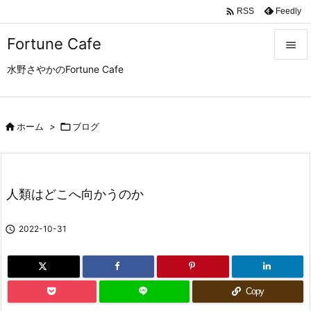

Feedly
RSS
Fortune Cafe

水野さやかのFortune Cafe

メニュ

サイド

ホーム
>

ブログ

前へ

人類はどこへ向かうのか
次へ


2022-10-31
検索
Copy