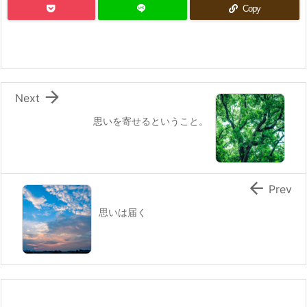
Copy

Next
思いを寄せるということ。

Prev
思いは届く